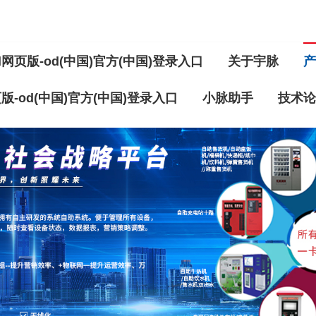
d网页版-od(中国)官方(中国)登录入口
关于宇脉
产
版-od(中国)官方(中国)登录入口
小脉助手
技术论