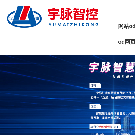
网站o
od网页