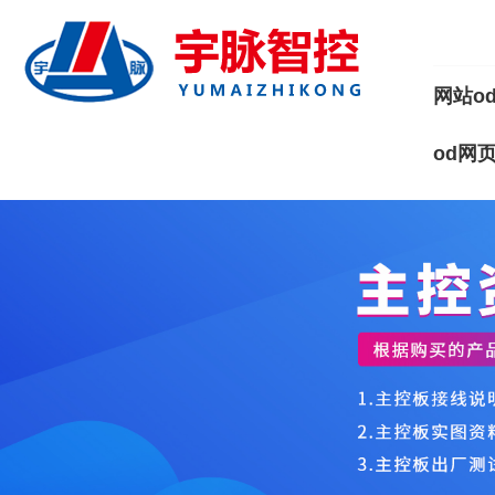
网站o
od网页