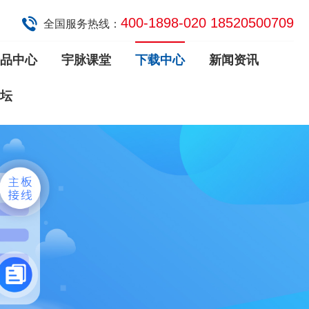
400-1898-020 18520500709
全国服务热线：
品中心
宇脉课堂
下载中心
新闻资讯
坛