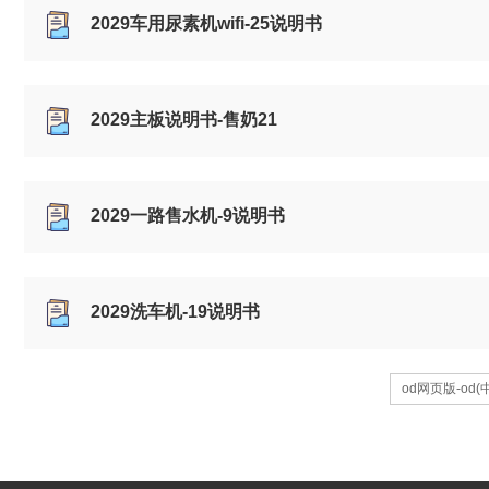
2029车用尿素机wifi-25说明书
2029主板说明书-售奶21
2029一路售水机-9说明书
2029洗车机-19说明书
od网页版-od