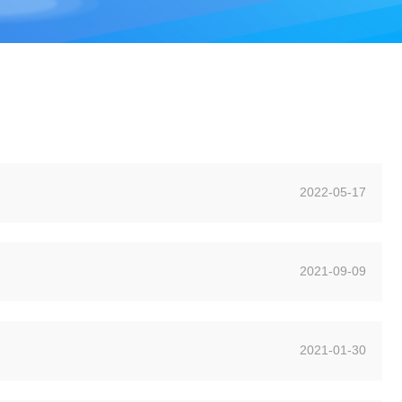
2022-05-17
2021-09-09
2021-01-30