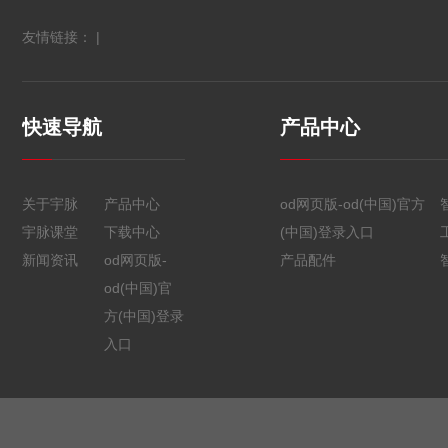
友情链接： |
快速导航
产品中心
关于宇脉
产品中心
od网页版-od(中国)官方
宇脉课堂
下载中心
(中国)登录入口
新闻资讯
od网页版-
产品配件
od(中国)官
方(中国)登录
入口