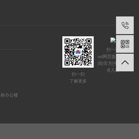
扫一扫
od网页版-od(中
国)官方(中国)登
录入口
扫一扫
了解更多
1栋办公楼