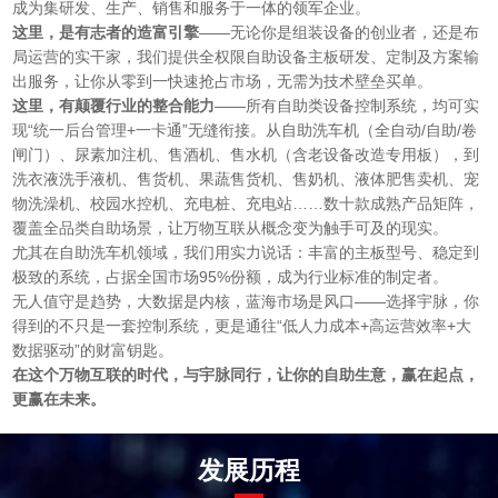
成为集研发、生产、销售和服务于一体的领军企业。
这里，是有志者的造富引擎
——无论你是组装设备的创业者，还是布
局运营的实干家，我们提供全权限自助设备主板研发、定制及方案输
出服务，让你从零到一快速抢占市场，无需为技术壁垒买单。
这里，有颠覆行业的整合能力
——所有自助类设备控制系统，均可实
现“统一后台管理
+
一卡通”无缝衔接。从自助洗车机（全自动
/
自助
/
卷
闸门）、尿素加注机、售酒机、售水机（含老设备改造专用板），到
洗衣液洗手液机、售货机、果蔬售货机、售奶机、液体肥售卖机
、宠
物洗澡机、校园水控机、充电桩、充电站……数十款成熟产品矩阵，
覆盖全品类自助场景，让万物互联从概念变为触手可及的现实。
尤其在自助洗车机领域，我们用实力说话：丰富的主板型号、稳定到
极致的系统，占据全国市场
95%
份额，成为行业标准的制定者。
无人值守是趋势，大数据是内核，蓝海市场是风口
——选择宇脉，你
得到的不只是一套控制系统，更是通往“低人力成本
+
高运营效率
+
大
数据驱动”的财富钥匙。
在这个万物互联的时代，与宇脉同行，让你的自助生意，赢在起点，
更赢在未来。