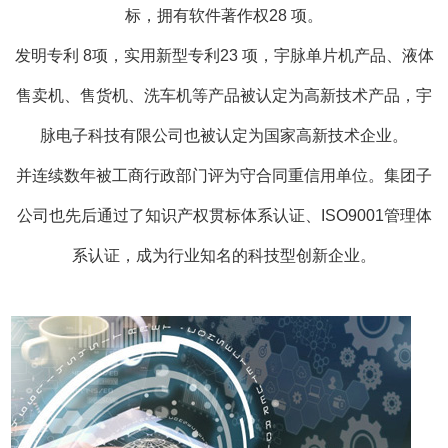
标，拥有软件著作权28 项。
年，宇脉单片机开发工作室成立，开
2003
发明专利 8项，实用新型专利23 项，宇脉单片机产品、液体
主研发创新之路，先后为国内外客户定制
售卖机、售货机、洗车机等产品被认定为高新技术产品，宇
维修检测设备系列控制系统、终端信息采
脉电子科技有限公司也被认定为国家高新技术企业。
系统、熨烫机定位控制系统、自动波箱清
并连续数年被工商行政部门评为守合同重信用单位。集团子
统。
自助语音导游模块。
电影座椅
GPS
4D
公司也先后通过了知识产权贯标体系认证、ISO9001管理体
生产线润滑系统。钣金攻丝模块。升降桌
系认证，成为行业知名的科技型创新企业。
凭借扎实的技术基础，在行业里积
………
碑及美誉度。