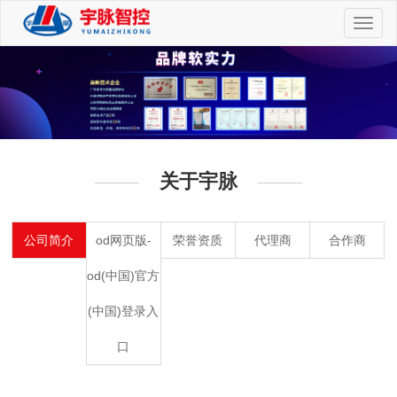
切
换
导
航
关于宇脉
公司简介
od网页版-
荣誉资质
代理商
合作商
od(中国)官方
(中国)登录入
口