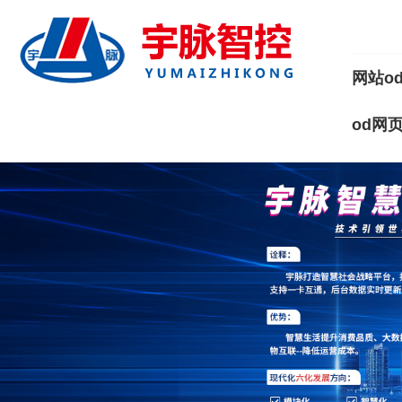
网站o
od网页