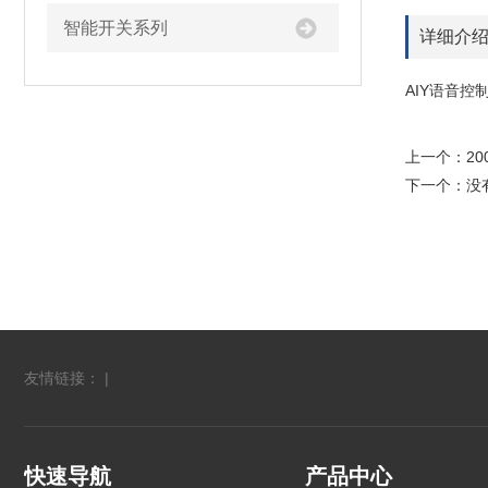
智能开关系列
详细介
AIY语音
上一个：
2
下一个：没
友情链接： |
快速导航
产品中心