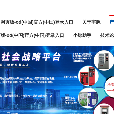
d网页版-od(中国)官方(中国)登录入口
关于宇脉
产
版-od(中国)官方(中国)登录入口
小脉助手
技术论