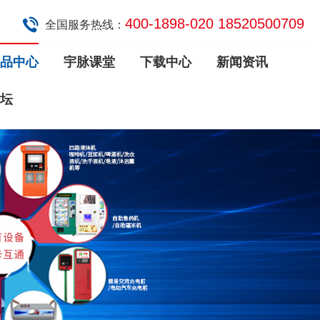
400-1898-020 18520500709
全国服务热线：
品中心
宇脉课堂
下载中心
新闻资讯
坛