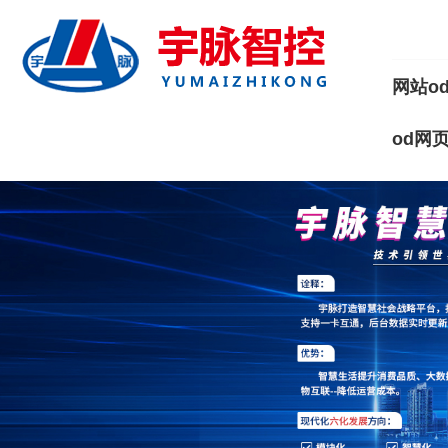
网站o
od网页