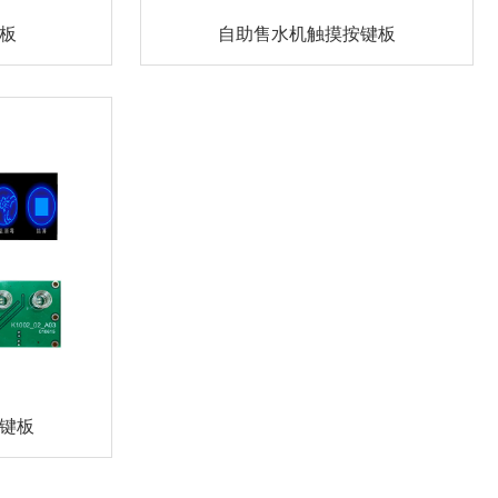
板
自助售水机触摸按键板
键板