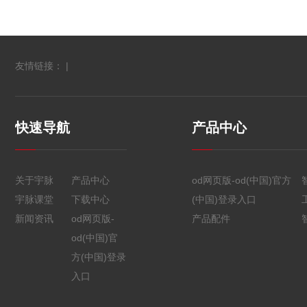
友情链接： |
快速导航
产品中心
关于宇脉
产品中心
od网页版-od(中国)官方
宇脉课堂
下载中心
(中国)登录入口
新闻资讯
od网页版-
产品配件
od(中国)官
方(中国)登录
入口