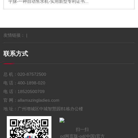
宇脉-一种自动售水机-实用新型专利证书...
友情链接： |
联系方式
总 机：
020-87572500
电 话：
400-1898-020
电 话：
18520500709
官 网：allamazingladies.com
地 址：广州增城区中城智慧园B1栋办公楼
扫一扫
od网页版-od(中国)官方