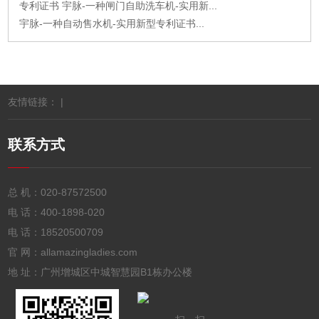
专利证书 宇脉-一种闸门自助洗车机-实用新...
宇脉-一种自动售水机-实用新型专利证书...
友情链接： |
联系方式
总 机：
020-87572500
电 话：
400-1898-020
电 话：
18520500709
官 网：allamazingladies.com
地 址：广州增城区中城智慧园B1栋办公楼