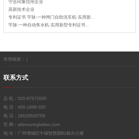
守合同重信用企业
高新技术企业
专利证书 宇脉-一种闸门自助洗车机-实用新...
宇脉-一种自动售水机-实用新型专利证书...
友情链接： |
联系方式
总 机：
020-87572500
电 话：
400-1898-020
电 话：
18520500709
官 网：allamazingladies.com
地 址：广州增城区中城智慧园B1栋办公楼