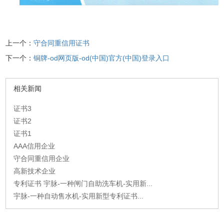
上一个：
守合同重信用证书
下一个：
铜牌-od网页版-od(中国)官方(中国)登录入口
相关新闻
证书3
证书2
证书1
AAA信用企业
守合同重信用企业
高新技术企业
专利证书 宇脉-一种闸门自助洗车机-实用新...
宇脉-一种自动售水机-实用新型专利证书...