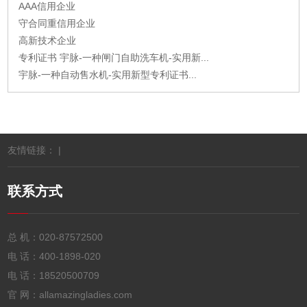
AAA信用企业
守合同重信用企业
高新技术企业
专利证书 宇脉-一种闸门自助洗车机-实用新...
宇脉-一种自动售水机-实用新型专利证书...
友情链接： |
联系方式
总 机：
020-87572500
电 话：
400-1898-020
电 话：
18520500709
官 网：allamazingladies.com