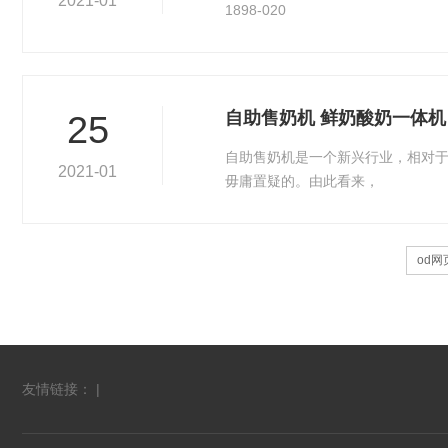
2021-01
1898-020
自助售奶机 鲜奶酸奶一体机
25
自助售奶机是一个新兴行业，相对
2021-01
毋庸置疑的。由此看来，
od网
友情链接： |