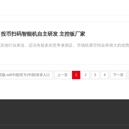
 投币扫码智能机自主研发 主控板厂家
于其他行业来说，还没有较多的竞争者插足。市场拓展空间会有很大的优
页版-od(中国)官方(中国)登录入口
上一页
1
2
3
4
下一页